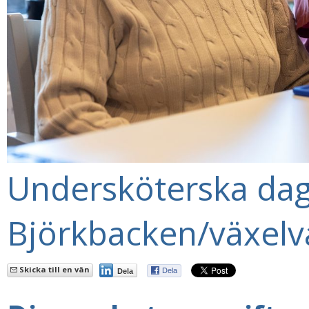
Undersköterska da
Björkbacken/växelv
Skicka till en vän
Dela
Dela