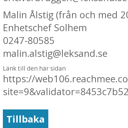
Malin Ålstig (från och med 2
Enhetschef Solhem
0247-80585
malin.alstig@leksand.se
Länk till den här sidan
https://web106.reachmee.c
site=9&validator=8453c7b
Tillbaka