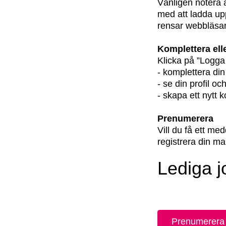
Vänligen notera a
med att ladda up
rensar webbläsa
Komplettera ell
Klicka på ”Logga 
- komplettera di
- se din profil oc
- skapa ett nytt k
Prenumerera
Vill du få ett m
registrera din ma
Lediga j
Prenumerera