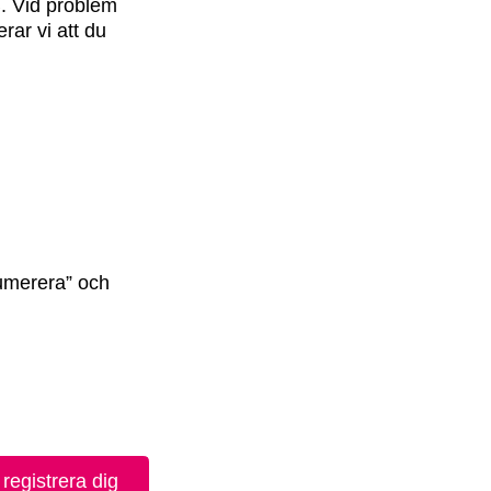
B. Vid problem
rar vi att du
numerera” och
 registrera dig