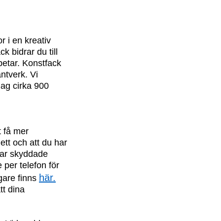
r i en kreativ
k bidrar du till
betar. Konstfack
ntverk. Vi
dag cirka 900
 få mer
ett och att du har
har skyddade
per telefon för
här.
gare finns
tt dina