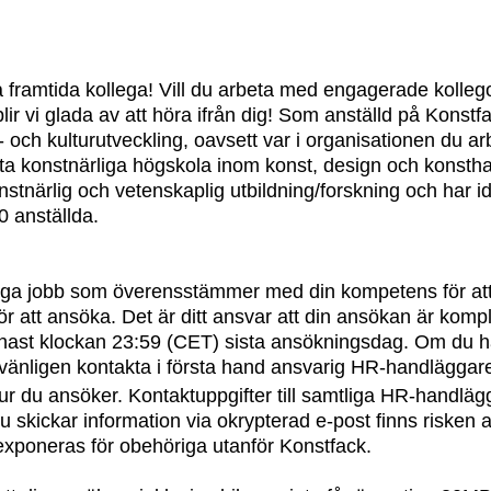
a framtida kollega! Vill du arbeta med engagerade kollego
ir vi glada av att höra ifrån dig! Som anställd på Konstfac
 och kulturutveckling, oavsett var i organisationen du ar
sta konstnärliga högskola inom konst, design och konstha
stnärlig och vetenskaplig utbildning/forskning och har i
0 anställda.
diga jobb som överensstämmer med din kompetens för att
ör att ansöka. Det är ditt ansvar att din ansökan är kompl
enast klockan 23:59 (CET) sista ansökningsdag. Om du 
vänligen kontakta i första hand ansvarig HR-handläggare 
ur du ansöker. Kontaktuppgifter till samtliga HR-handläg
u skickar information via okrypterad e-post finns risken a
exponeras för obehöriga utanför Konstfack.