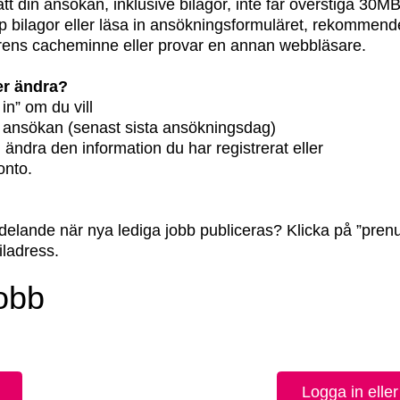
tt din ansökan, inklusive bilagor, inte får överstiga 30M
p bilagor eller läsa in ansökningsformuläret, rekommende
rens cacheminne eller provar en annan webbläsare.
er ändra?
in” om du vill
n ansökan (senast sista ansökningsdag)
h ändra den information du har registrerat eller
onto.
eddelande när nya lediga jobb publiceras? Klicka på ”pre
iladress.
obb
Logga in eller