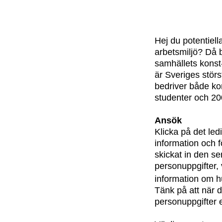
Hej du potentiell
arbetsmiljö? Då bl
samhällets konst-
är Sveriges stör
bedriver både kon
studenter och 20
Ansök
Klicka på det le
information och f
skickat in den s
personuppgifter, 
information om h
Tänk på att när d
personuppgifter 