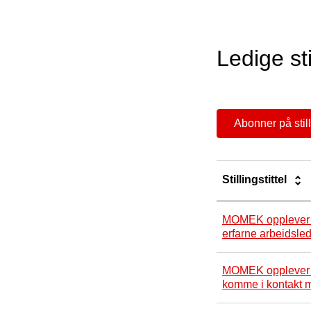
Ledige sti
Abonner på stil
Stillingstittel
MOMEK opplever ø
erfarne arbeidsle
MOMEK opplever ø
komme i kontakt m