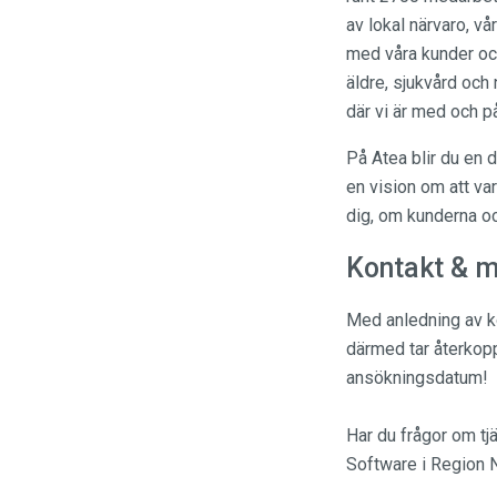
av lokal närvaro, v
med våra kunder och
äldre, sjukvård och 
där vi är med och p
På Atea blir du en 
en vision om att va
dig, om kunderna o
Kontakt & m
Med anledning av
därmed tar återkoppl
ansökningsdatum!
Har du frågor om tj
Software i Region N