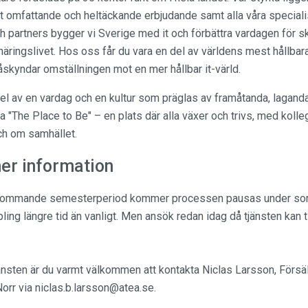
årt omfattande och heltäckande erbjudande samt alla våra special
 partners bygger vi Sverige med it och förbättra vardagen för sko
näringslivet. Hos oss får du vara en del av världens mest hållbar
åskyndar omställningen mot en mer hållbar it-värld.
del av en vardag och en kultur som präglas av framåtanda, laganda
ra "The Place to Be" – en plats där alla växer och trivs, med koll
ch om samhället.
er information
 kommande semesterperiod kommer processen pausas under s
ing längre tid än vanligt. Men ansök redan idag då tjänsten kan ti
änsten är du varmt välkommen att kontakta Niclas Larsson, Försä
orr via niclas.b.larsson@atea.se.