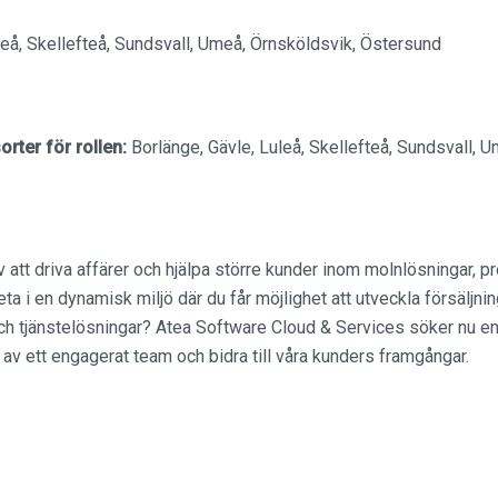
leå, Skellefteå, Sundsvall, Umeå, Örnsköldsvik, Östersund
rter för rollen:
Borlänge, Gävle, Luleå, Skellefteå, Sundsvall, 
v att driva affärer och hjälpa större kunder inom molnlösningar, 
beta i en dynamisk miljö där du får möjlighet att utveckla försäljni
h tjänstelösningar? Atea Software Cloud & Services söker nu en 
l av ett engagerat team och bidra till våra kunders framgångar.