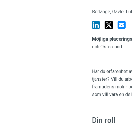
Borlänge, Gävle, Lu
Möjliga placeringso
och Östersund.
Har du erfarenhet a
tjänster? Vill du ar
framtidens moln- oc
som vill vara en de
Din roll