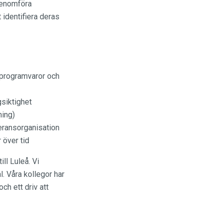
 genomföra
 identifiera deras
 programvaror och
gsiktighet
ning)
eransorganisation
 över tid
ll Luleå. Vi
. Våra kollegor har
ch ett driv att