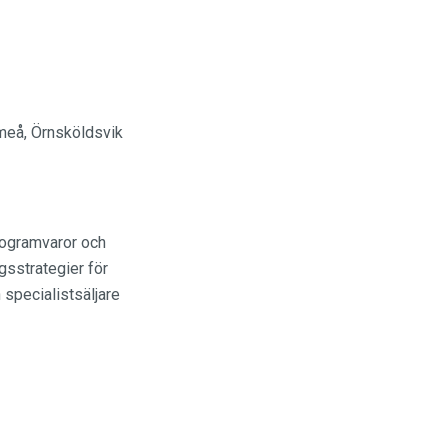
Umeå, Örnsköldsvik
programvaror och
ngsstrategier för
specialistsäljare