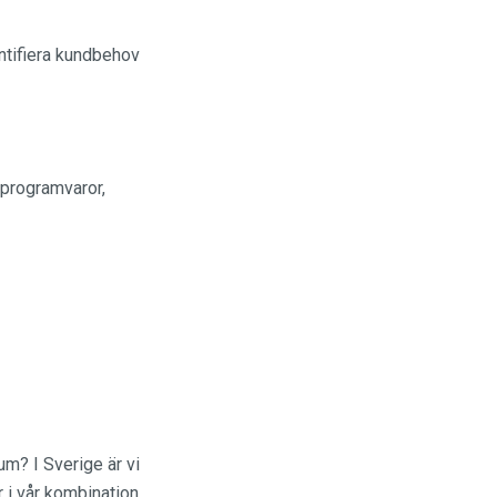
entifiera kundbehov
 programvaror,
um? I Sverige är vi
r i vår kombination