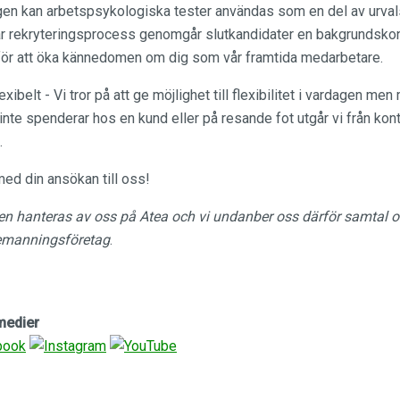
ingen kan arbetspsykologiska tester användas som en del av urv
 vår rekryteringsprocess genomgår slutkandidater en bakgrundskont
a för att öka kännedomen om dig som vår framtida medarbetare.
exibelt - Vi tror på att ge möjlighet till flexibilitet i vardagen me
inte spenderar hos en kund eller på resande fot utgår vi från kont
.
d din ansökan till oss!
gen hanteras av oss på Atea och vi undanber oss därför samtal o
bemanningsföretag
.
 medier