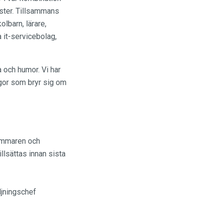
ister. Tillsammans
lbarn, lärare,
a it-servicebolag,
 och humor. Vi har
egor som bryr sig om
ommaren och
llsättas innan sista
ljningschef