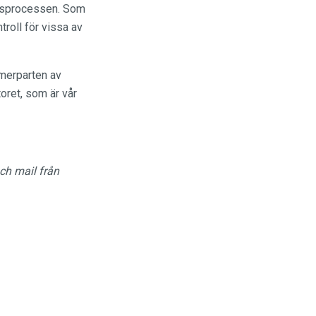
alsprocessen. Som
roll för vissa av
n merparten av
oret, som är vår
ch mail från