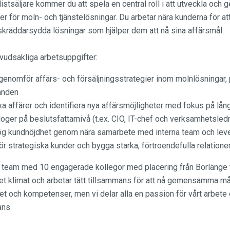
listsäljare kommer du att spela en central roll i att utveckla och
er för moln- och tjänstelösningar. Du arbetar nära kunderna för att
skräddarsydda lösningar som hjälper dem att nå sina affärsmål.
vudsakliga arbetsuppgifter:
genomför affärs- och försäljningsstrategier inom molnlösningar,
anden
a affärer och identifiera nya affärsmöjligheter med fokus på lån
oger på beslutsfattarnivå (t.ex. CIO, IT-chef och verksamhetsled
ög kundnöjdhet genom nära samarbete med interna team och lev
r strategiska kunder och bygga starka, förtroendefulla relationer
tt team med 10 engagerade kollegor med placering från Borlänge ti
et klimat och arbetar tätt tillsammans för att nå gemensamma mål
et och kompetenser, men vi delar alla en passion för vårt arbete o
ans.