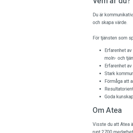
Vem är du?
Du är kommunikativ,
och skapa värde.
För tjänsten som spe
Erfarenhet av
moln- och tjä
Erfarenhet av
Stark kommun
Förmåga att a
Resultatorient
Goda kunskape
Om Atea
Visste du att Atea ä
runt 2700 medarbeta