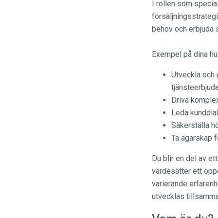
I rollen som specia
försäljningsstrategi
behov och erbjuda 
Exempel på dina hu
Utveckla och 
tjänsteerbjud
Driva komplex
Leda kunddial
Säkerställa h
Ta ägarskap fö
Du blir en del av e
värdesätter ett öpp
varierande erfarenh
utvecklas tillsamm