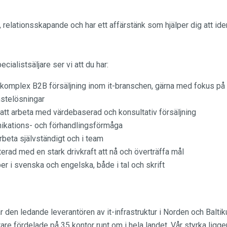
 relationsskapande och har ett affärstänk som hjälper dig att id
cialistsäljare ser vi att du har:
 komplex B2B försäljning inom it-branschen, gärna med fokus på
nstelösningar
 att arbeta med värdebaserad och konsultativ försäljning
ikations- och förhandlingsförmåga
rbeta självständigt och i team
erad med en stark drivkraft att nå och överträffa mål
r i svenska och engelska, både i tal och skrift
r den ledande leverantören av it-infrastruktur i Norden och Baltik
re fördelade på 35 kontor runt om i hela landet. Vår styrka ligge